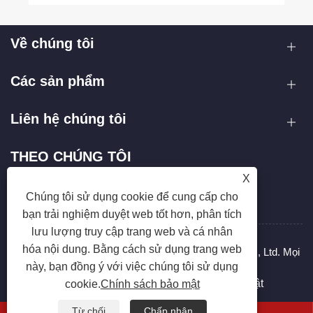
Về chúng tôi
Các sản phẩm
Liên hệ chúng tôi
THEO CHÚNG TÔI
X
Chúng tôi sử dụng cookie để cung cấp cho
bạn trải nghiệm duyệt web tốt hơn, phân tích
lưu lượng truy cập trang web và cá nhân
hóa nội dung. Bằng cách sử dụng trang web
Bản quyền © 2025 Chiết Giang Hanxin Cookware Co., Ltd. Mọi
này, bạn đồng ý với việc chúng tôi sử dụng
quyền được bảo lưu.
Links
Sitemap
RSS
XML
Chính sách bảo mật
cookie.
Chính sách bảo mật
Từ chối
Chấp nhận