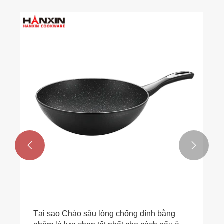


Tại sao Chảo sâu lòng chống dính bằng