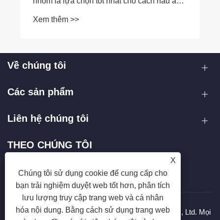
nhôm là lựa chọn tốt nhất cho cách nấu ăn
hiện đại?
Xem thêm >>
Về chúng tôi
Các sản phẩm
Liên hệ chúng tôi
THEO CHÚNG TÔI
X
Chúng tôi sử dụng cookie để cung cấp cho
bạn trải nghiệm duyệt web tốt hơn, phân tích
lưu lượng truy cập trang web và cá nhân
hóa nội dung. Bằng cách sử dụng trang web
Bản quyền © 2025 Chiết Giang Hanxin Cookware Co., Ltd. Mọi