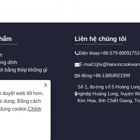
phẩm
Liên hệ chúng tôi
Điện thoại:+86-579-89091753
m
ng dính
E-mail:zjhx@hanxincookwar
nh bằng thép không gỉ
di động:+86-13858921999
X
Số 1, đường số 5 Hoàng Lon
 duyệt web tốt hơn,
nghiệp Hoàng Long, huyện Wu
Kim Hoa, tỉnh Chiết Giang, T
ội dung. Bằng cách
 dụng cookie.
Chính
yền được bảo lưu.