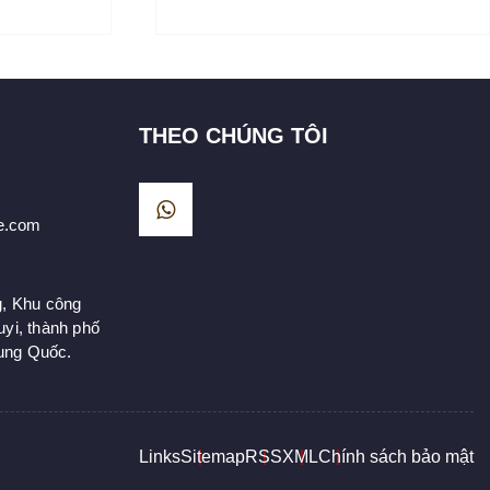
THEO CHÚNG TÔI
e.com
g, Khu công
yi, thành phố
rung Quốc.
Links
Sitemap
RSS
XML
Chính sách bảo mật