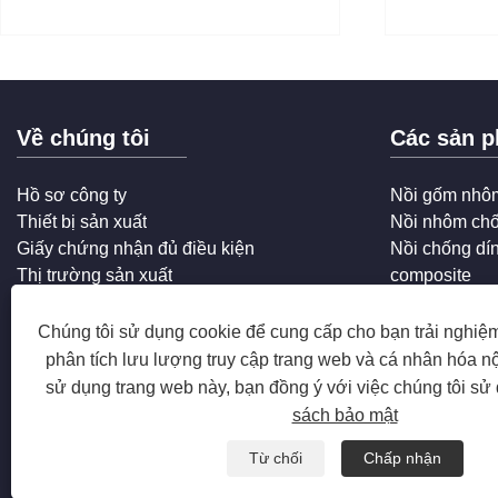
Về chúng tôi
Các sản 
Hồ sơ công ty
Nồi gốm nhô
Thiết bị sản xuất
Nồi nhôm chố
Giấy chứng nhận đủ điều kiện
Nồi chống dí
Thị trường sản xuất
composite
Dịch vụ công ty
Câu hỏi thường gặp
Chúng tôi sử dụng cookie để cung cấp cho bạn trải nghiệm
phân tích lưu lượng truy cập trang web và cá nhân hóa n
sử dụng trang web này, bạn đồng ý với việc chúng tôi sử
sách bảo mật
Từ chối
Chấp nhận
Bản quyền © 2025 Chiết Giang Hanxin Cookware Co., Ltd. Mọi qu