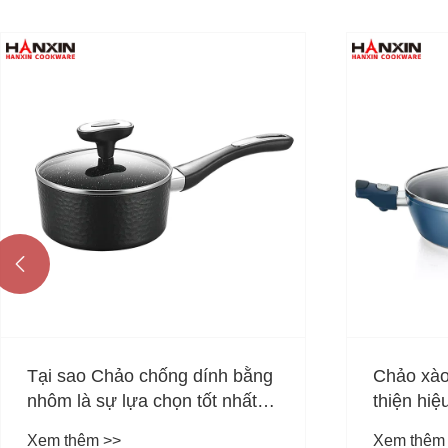

Chảo nhô
điểm gì?
Xem thêm
Chảo xào nhôm chống dính cải
thiện hiệu suất nấu ăn như thế
nào?
Xem thêm >>