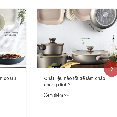

làm chảo
Tại sao Chảo sâu lòng chống
dính bằng nhôm là lựa chọn tốt
nhất cho cách nấu ăn hiện đại?
Xem thêm >>