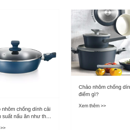
m chống dính có ưu
Chất liệu nào tốt để 
chống dính?
 >>
Xem thêm >>