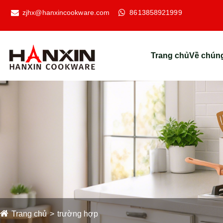
zjhx@hanxincookware.com
8613858921999
Trang chủ
Về chúng
Trang chủ
trường hợp