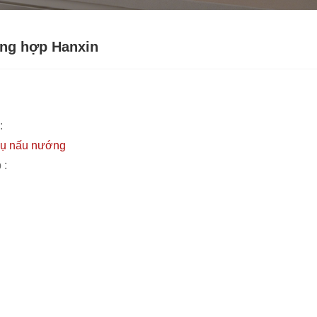
ng hợp Hanxin
:
cụ nấu nướng
 :