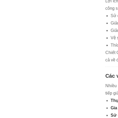
Lợi íc
công s
Sử 
Giả
Giả
Vệ 
Thí
Chiết 
cả về 
Các 
Nhiều 
tiếp g
Thự
Gia
Sử 