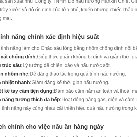
à sản xuất như Công ty TNHH Đồ nấu nướng Hanxin Chiết Giang
trầy xước và độ ổn định của lớp phủ, khiến những chiếc chảo n
 mại.
tính năng chính xác định hiệu suất
 tính năng làm cho Chảo sâu lòng bằng nhôm chống dính nổi bậ
mặt chống dính:
Giúp thực phẩm không bị dính và giảm thời gi
 trúc sâu:
Lý tưởng để chiên, xào và nấu nước sốt.
n nhôm nhẹ:
Dễ dàng thao tác trong quá trình nấu nướng.
 nhiệt nhanh:
Giảm đáng kể thời gian nấu nướng.
ết kế tay cầm tiện dụng:
Đảm bảo cầm nắm an toàn và thoải má
 năng tương thích đa bếp:
Hoạt động bằng gas, điện và cảm ứ
tính năng này cùng nhau cải thiện hiệu quả nấu nướng trong 
ích chính cho việc nấu ăn hàng ngày