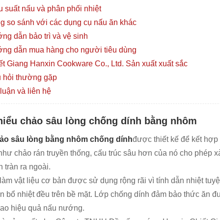
u suất nấu và phân phối nhiệt
g so sánh với các dụng cụ nấu ăn khác
ng dẫn bảo trì và vệ sinh
ng dẫn mua hàng cho người tiêu dùng
ết Giang Hanxin Cookware Co., Ltd. Sản xuất xuất sắc
 hỏi thường gặp
luận và liên hệ
hiểu chảo sâu lòng chống dính bằng nhôm
ảo sâu lòng bằng nhôm chống dính
được thiết kế để kết hợ
như chảo rán truyền thống, cấu trúc sâu hơn của nó cho phép x
n tràn ra ngoài.
àm vật liệu cơ bản được sử dụng rộng rãi vì tính dẫn nhiệt tuy
n bổ nhiệt đều trên bề mặt. Lớp chống dính đảm bảo thức ăn đ
ao hiệu quả nấu nướng.