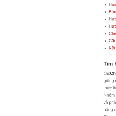
Hiệ
Bản
Hướ
Hướ
Chi
Câu
Kết 
Tìm 
các
Ch
giống 
thức ă
Nhôm l
và phâ
nâng c