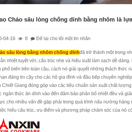
sao Chảo sâu lòng chống dính bằng nhôm là lựa
6-04-16
8
Để lại cho tôi một tin nhắn
ảo sâu lòng bằng nhôm chống dính
đã trở thành một trong n
ẫn nhiệt tuyệt vời, cấu trúc nhẹ và hiệu suất làm sạch dễ dàng. B
n phổ biến trên toàn cầu, cách nó giải quyết những thách thức
 hạn đáng tin cậy cho các hộ gia đình và đầu bếp chuyên nghi
 Chiết Giang đóng góp vào các tiêu chuẩn sản xuất chất lượn
c ngăn thức ăn dính vào đến đảm bảo phân bổ nhiệt đều và giả
thực cho nhiều vấn đề gặp phải trong quá trình nấu nướng hàng
việc hiểu cấu trúc, ưu điểm và phương pháp chăm sóc của nó có