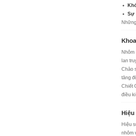
Khó
Sự 
Những 
Khoa
Nhôm đ
lan tr
Chảo s
tăng đ
Chiết 
điều k
Hiệu
Hiệu s
nhôm v