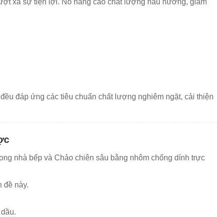
ợt xa sự tiện lợi. Nó nâng cao chất lượng nấu nướng, giảm
đều đáp ứng các tiêu chuẩn chất lượng nghiêm ngặt, cải thiện
ợc
trong nhà bếp và Chảo chiên sâu bằng nhôm chống dính trực
n đề này.
.
 dầu.