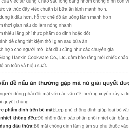
h của việc sử dụng Chảo sâu lòng bằng nhôm chống dính còn vư
ức và thúc đẩy việc chuẩn bị bữa ăn lành mạnh hơn.
dụng ít dầu hơn, hỗ trợ chế độ ăn uống lành mạnh hơn
m thời gian nấu do làm nóng nhanh
m thiểu lãng phí thực phẩm do dính hoặc đốt
sinh dễ dàng tiết kiệm thời gian sau bữa ăn
ch hợp cho người mới bắt đầu cũng như các chuyên gia
Giang Hanxin Cookware Co., Ltd. đảm bảo rằng mỗi chiếc chảo 
độ an toàn và hiệu suất.
vấn đề nấu ăn thường gặp mà nó giải quyết đư
người dùng phải đối mặt với các vấn đề thường xuyên xảy ra 
iải quyết chúng:
c phẩm dính trên bề mặt:
Lớp phủ chống dính giúp loại bỏ vấ
 nhiệt không đều:
Đế nhôm đảm bảo phân phối nhiệt cân bằng
dụng dầu thừa:
Bề mặt chống dính làm giảm sự phụ thuộc vào