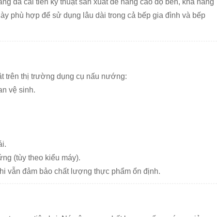
 đã cải tiến kỹ thuật sản xuất để nâng cao độ bền, khả năng
ày phù hợp để sử dụng lâu dài trong cả bếp gia đình và bếp
t trên thị trường dụng cụ nấu nướng:
an vệ sinh.
i.
ng (tùy theo kiểu máy).
khi vẫn đảm bảo chất lượng thực phẩm ổn định.