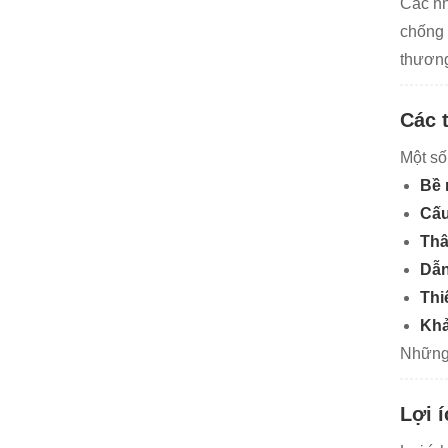
Các nh
chống 
thương
Các 
Một số
Bề 
Cấu
Thâ
Dẫn
Thi
Khả
Những 
Lợi 