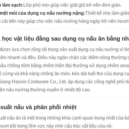
 làm sạch:
Lớp phủ mịn giúp việc giặt giũ trở nên đơn giản.
mệt mỏi của dụng cụ nấu nướng nặng:
Thiết kế nhẹ làm giả
cải tiến này giúp cho việc nấu nướng hàng ngày trở nên mượt 
 học vật liệu đằng sau dụng cụ nấu ăn bằng n
ược lựa chọn rộng rãi trong sản xuất dụng cụ nấu nướng vì tính
uyền nhanh và đều. Điều này ngăn chặn các điểm nóng thường 
âu chống dính bằng nhôm hiện đại thường sử dụng nhôm anod
ộ cứng và khả năng chống ăn mòn, kéo dài tuổi thọ của dụng c
Giang Hanxin Cookware Co., Ltd. áp dụng các công nghệ phủ ti
iện nấu nướng thường xuyên ở nhiệt độ cao.
 suất nấu và phân phối nhiệt
uất nấu ăn là một trong những khía cạnh quan trọng nhất của 
ượt trội trong lĩnh vực này nhờ cấu trúc vật liệu của nó.