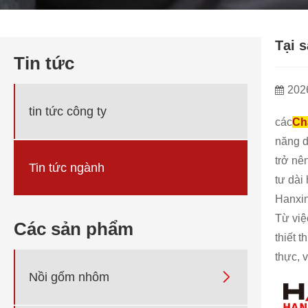
Tại 
Tin tức
202
tin tức công ty
các
Ch
năng d
trở nê
Tin tức ngành
tư dài
Hanxin
Từ việ
Các sản phẩm
thiết 
thực, 

Nồi gốm nhôm